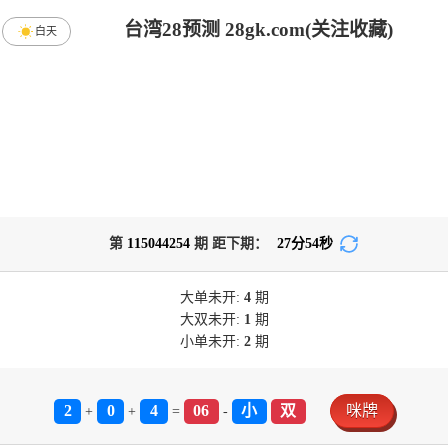
台湾28预测 28gk.com(关注收藏)
白天
第
115044254
期 距下期：
27
分
54
秒
大单
未开:
4
期
大双
未开:
1
期
小单
未开:
2
期
2
0
4
06
小
双
咪牌
+
+
=
-